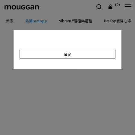
(0)
新品
熱銷bratop❄️
Vibram ®混種樂福鞋
BraTop實穿心得
確定