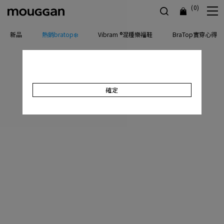
(0)
新品
熱銷bratop❄️
Vibram ®混種樂福鞋
BraTop實穿心得
確定