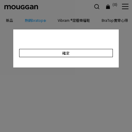
(0)
新品
熱銷bratop❄️
Vibram ®混種樂福鞋
BraTop實穿心得
確定