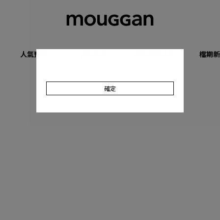
人氣預購
優惠專區
收肉顯瘦系列
檔期新
確定