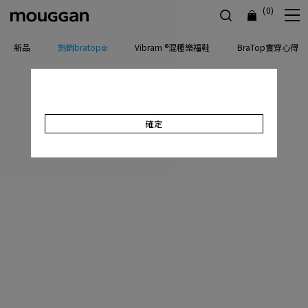
(0)
新品
熱銷bratop❄️
Vibram ®混種樂福鞋
BraTop實穿心得
確定