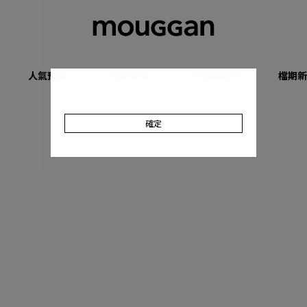
人氣預購
優惠專區
收肉顯瘦系列
檔期新
確定