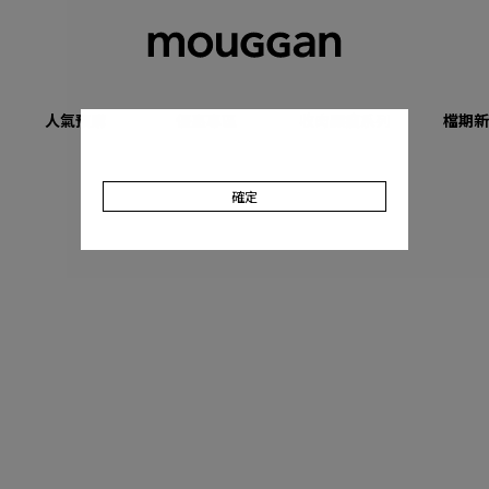
人氣預購
優惠專區
收肉顯瘦系列
檔期新
確定