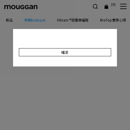
(0)
新品
熱銷bratop❄️
Vibram ®混種樂福鞋
BraTop實穿心得
確定