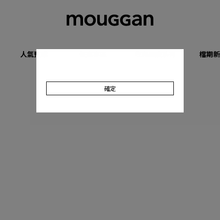
人氣預購
優惠專區
收肉顯瘦系列
檔期新
確定