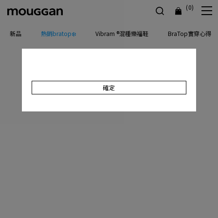
(0)
新品
熱銷bratop❄️
Vibram ®混種樂福鞋
BraTop實穿心得
確定