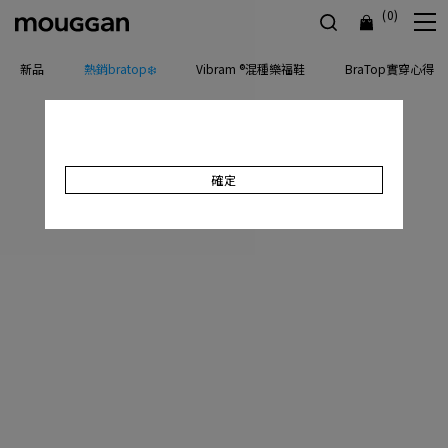
(0)
新品
熱銷bratop❄️
Vibram ®混種樂福鞋
BraTop實穿心得
確定