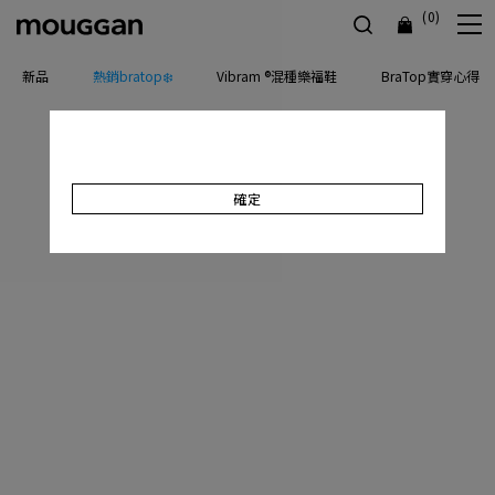
(0)
新品
熱銷bratop❄️
Vibram ®混種樂福鞋
BraTop實穿心得
確定