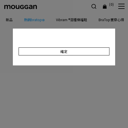
(0)
新品
熱銷bratop❄️
Vibram ®混種樂福鞋
BraTop實穿心得
確定