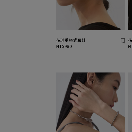
花球垂墜式耳針
花
NT$980
N