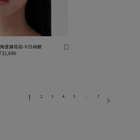
角墜鍊耳扣-925純銀
T$1,680
1
2
3
4
5
...
7