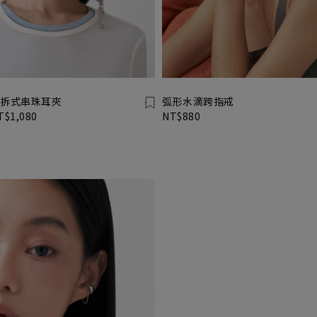
拆式串珠耳夾
弧形水滴跨指戒
T$1,080
NT$880