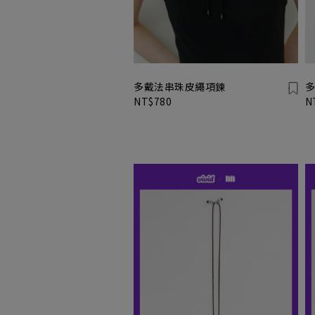
多戴法串珠皮繩項鍊
多
NT$780
N