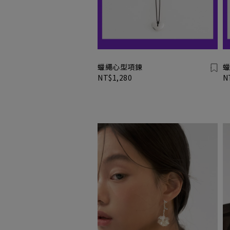
蠟繩心型項鍊
蠟
NT$1,280
N