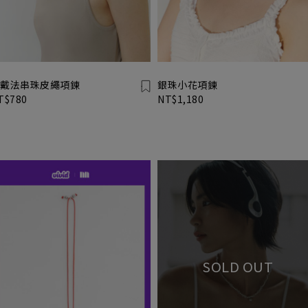
戴法串珠皮繩項鍊
銀珠小花項鍊
T$780
NT$1,180