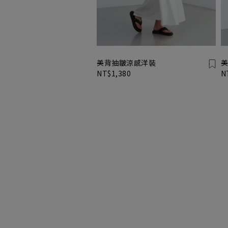
美背抽皺涼感洋裝
美
NT$1,380
N