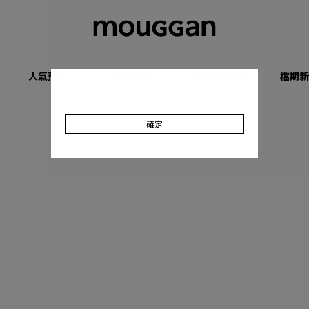
人氣預購
優惠專區
收肉顯瘦系列
檔期新
確定