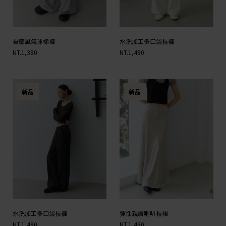
垂墜風氣球棉褲
水洗加工多口袋長褲
NT.1,380
NT.1,480
新品
新品
水洗加工多口袋長褲
彈性親膚喇叭長裙
NT.1,480
NT.1,480