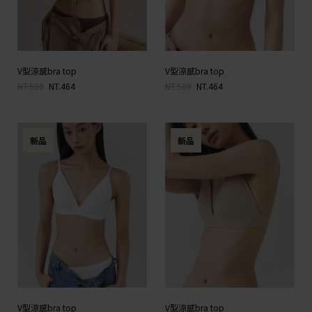
V型涼感bra top
V型涼感bra top
NT.580
NT.464
NT.580
NT.464
新品
新品
V型涼感bra top
V型涼感bra top