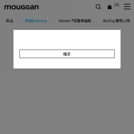
(0)
新品
熱銷bratop❄️
Vibram ®混種樂福鞋
BraTop實穿心得
確定