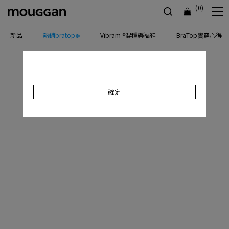
(0)
新品
熱銷bratop❄️
Vibram ®混種樂福鞋
BraTop實穿心得
確定