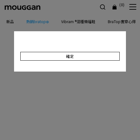
(0)
新品
熱銷bratop❄️
Vibram ®混種樂福鞋
BraTop實穿心得
確定