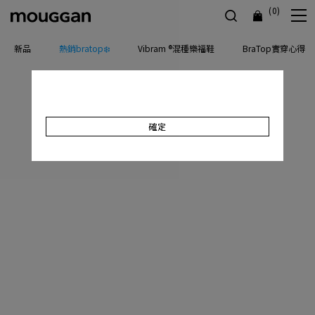
(0)
新品
熱銷bratop❄️
Vibram ®混種樂福鞋
BraTop實穿心得
確定