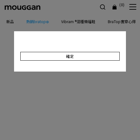
(0)
新品
熱銷bratop❄️
Vibram ®混種樂福鞋
BraTop實穿心得
確定