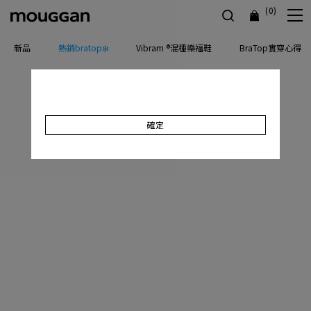
(0)
新品
熱銷bratop❄️
Vibram ®混種樂福鞋
BraTop實穿心得
確定