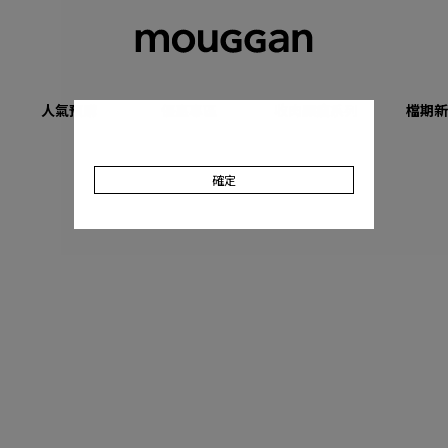
人氣預購
優惠專區
收肉顯瘦系列
檔期新
確定