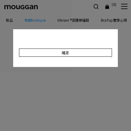
(0)
新品
熱銷bratop❄️
Vibram ®混種樂福鞋
BraTop實穿心得
確定