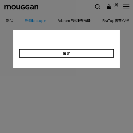
(0)
新品
熱銷bratop❄️
Vibram ®混種樂福鞋
BraTop實穿心得
確定