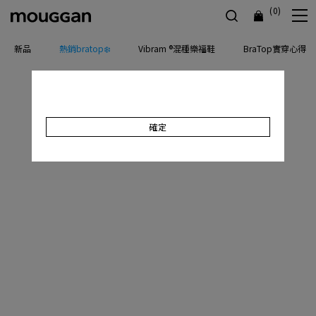
(0)
新品
熱銷bratop❄️
Vibram ®混種樂福鞋
BraTop實穿心得
確定