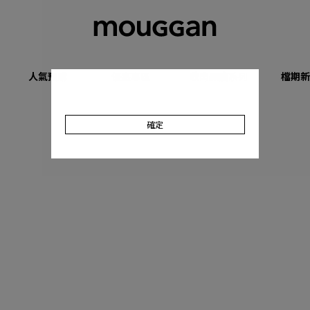
人氣預購
優惠專區
收肉顯瘦系列
檔期新
確定