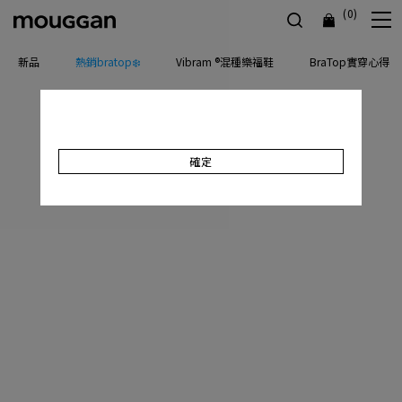
(0)
新品
熱銷bratop❄️
Vibram ®混種樂福鞋
BraTop實穿心得
確定