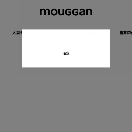
人氣預購
優惠專區
收肉顯瘦系列
檔期新
確定