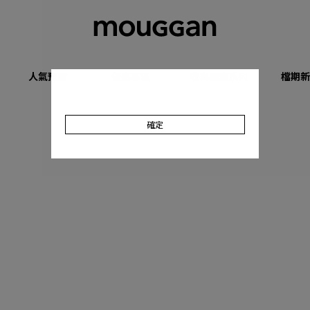
人氣預購
優惠專區
收肉顯瘦系列
檔期新
確定