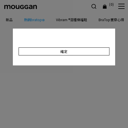
(0)
新品
熱銷bratop❄️
Vibram ®混種樂福鞋
BraTop實穿心得
確定