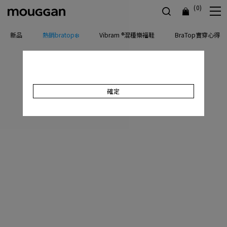
(0)
新品
熱銷bratop❄️
Vibram ®混種樂福鞋
BraTop實穿心得
確定