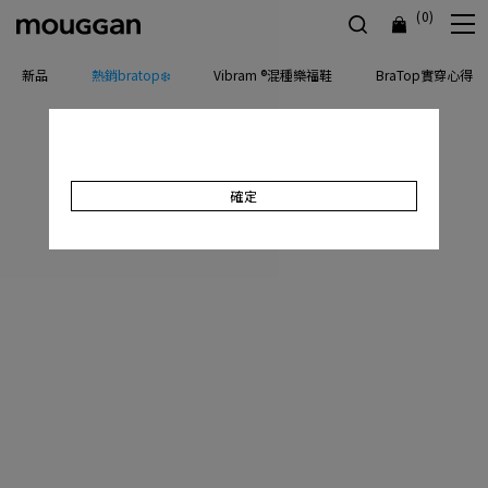
(0)
新品
熱銷bratop❄️
Vibram ®混種樂福鞋
BraTop實穿心得
確定