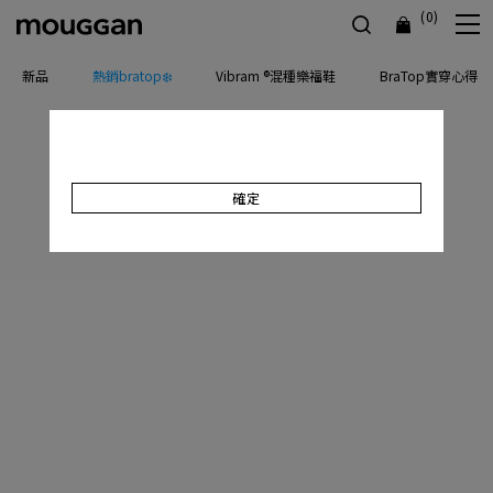
(0)
新品
熱銷bratop❄️
Vibram ®混種樂福鞋
BraTop實穿心得
確定