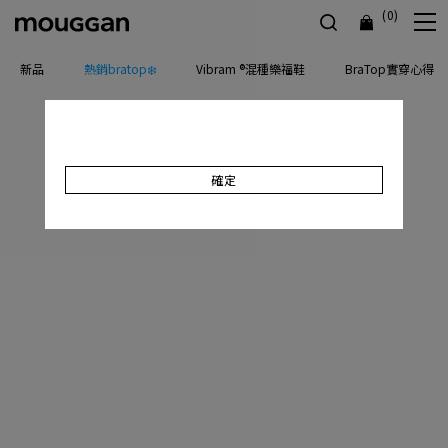
(0)
新品
熱銷bratop❄️
Vibram ®混種樂福鞋
BraTop實穿心得
確定