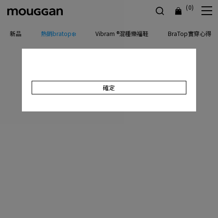
(0)
新品
熱銷bratop❄️
Vibram ®混種樂福鞋
BraTop實穿心得
確定