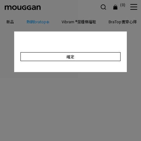
(0)
新品
熱銷bratop❄️
Vibram ®混種樂福鞋
BraTop實穿心得
確定