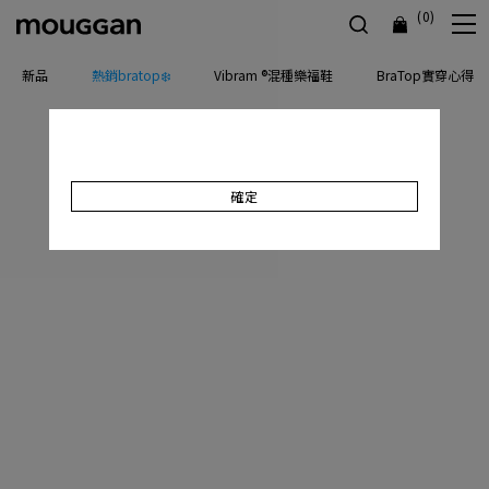
(0)
新品
熱銷bratop❄️
Vibram ®混種樂福鞋
BraTop實穿心得
確定