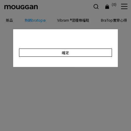
(0)
新品
熱銷bratop❄️
Vibram ®混種樂福鞋
BraTop實穿心得
確定