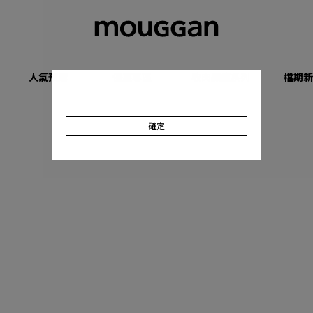
人氣預購
優惠專區
收肉顯瘦系列
檔期新
確定