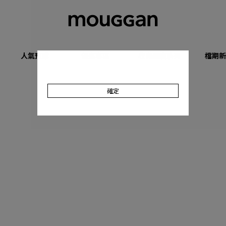
人氣預購
優惠專區
收肉顯瘦系列
檔期新
確定