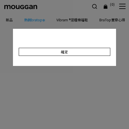
(0)
新品
熱銷bratop❄️
Vibram ®混種樂福鞋
BraTop實穿心得
確定