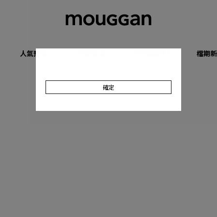
人氣預購
優惠專區
收肉顯瘦系列
檔期新
確定