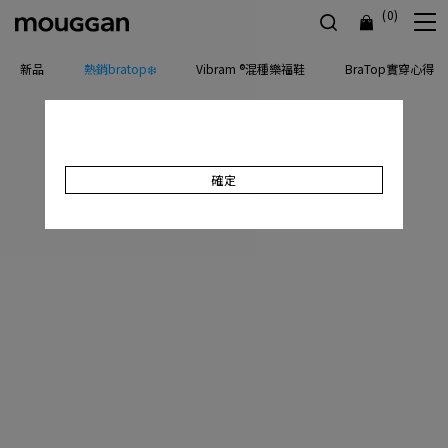
(0)
新品
熱銷bratop❄️
Vibram ®混種樂福鞋
BraTop實穿心得
確定