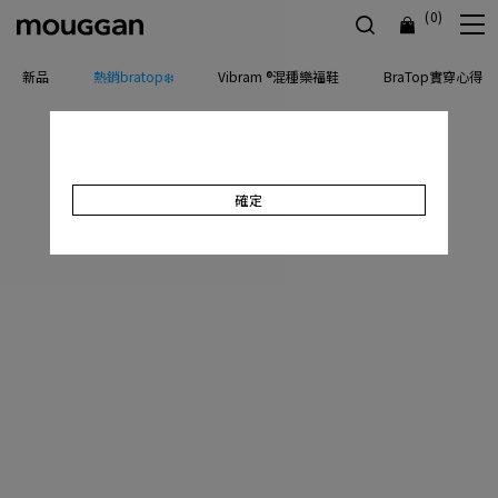
(0)
新品
熱銷bratop❄️
Vibram ®混種樂福鞋
BraTop實穿心得
確定