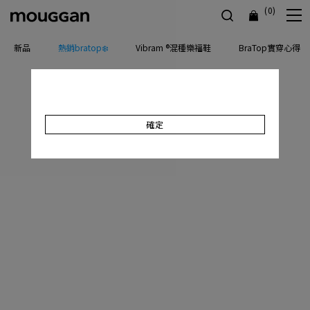
(0)
新品
熱銷bratop❄️
Vibram ®混種樂福鞋
BraTop實穿心得
確定