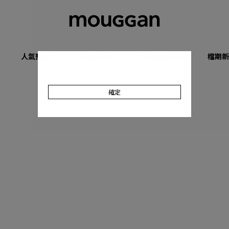
人氣預購
優惠專區
收肉顯瘦系列
檔期新
確定