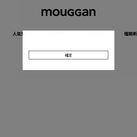
人氣預購
優惠專區
收肉顯瘦系列
檔期新
確定