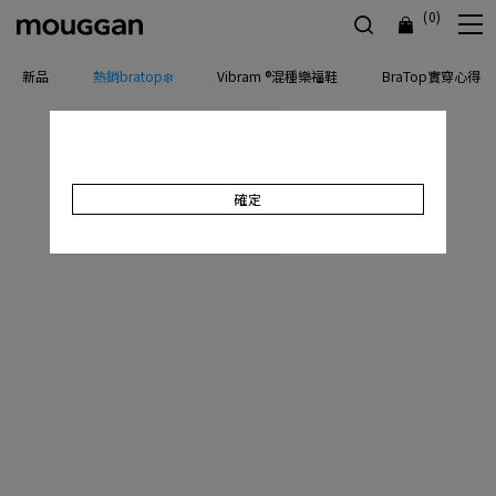
(0)
新品
熱銷bratop❄️
Vibram ®混種樂福鞋
BraTop實穿心得
確定